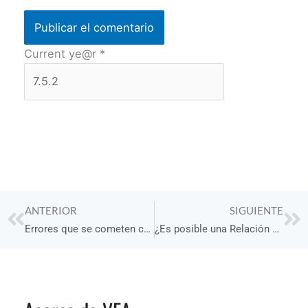
Current ye@r
*
Prev
Ne
ANTERIOR
SIGUIENTE
Errores que se cometen cuando se quiere recuperar la confianza
¿Es posible una Relación a Distancia?