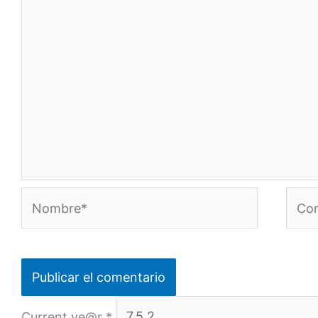
Nombre*
Corr
elect
Current ye@r
*