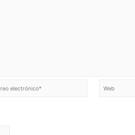
eo
Web
rónico*