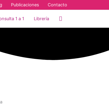
g
Publicaciones
Contacto
Buscar
nsulta 1 a 1
Librería
ja