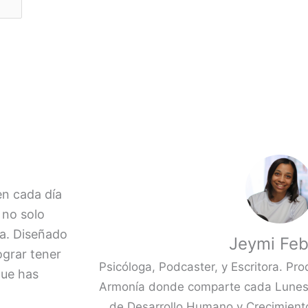
Next
en cada día
r no solo
da. Diseñado
Jeymi Feb
ograr tener
Psicóloga, Podcaster, y Escritora. Pro
 que has
Armonía donde comparte cada Lunes,
de Desarrollo Humano y Crecimiento