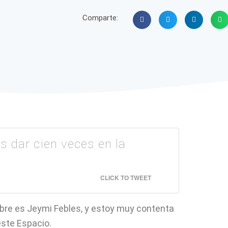
Comparte:
s dar cien veces en la
CLICK TO TWEET
mbre es Jeymi Febles, y estoy muy contenta
este Espacio.