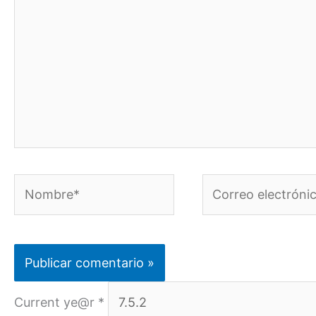
Nombre*
Correo
electrónico*
Current ye@r
*