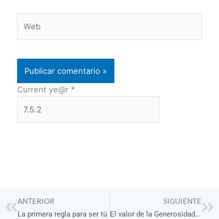
Web
Current ye@r
*
Prev
Ne
ANTERIOR
SIGUIENTE
La primera regla para ser tú
El valor de la Generosidad detrás de un Podcast