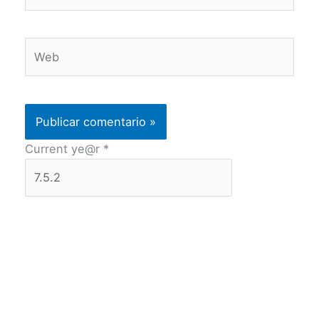
Web
Current ye@r
*