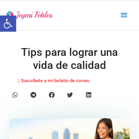
Ir
Men
al
Abrir barra de herramientas
contenido
princ
Tips para lograr una
vida de calidad
| Suscríbete a mi boletín de correo