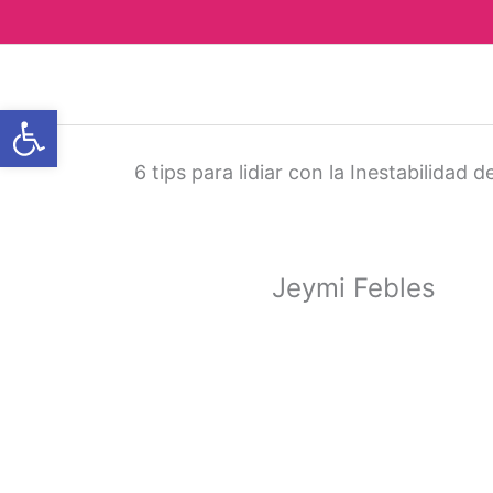
Ir
al
contenido
Abrir barra de herramientas
6 tips para lidiar con la Inestabilidad
Jeymi Febles