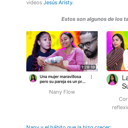
videos
Jesús Aristy.
Estos son algunos de los t
Nany Flow
Cor
reflex
Nany y el hábito que la hizo crecer: