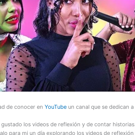
dad de conocer en
YouTube
un canal que se dedican a 
stado los videos de reflexión y de contar historias
egalo para mi un día explorando los videos de reflexi