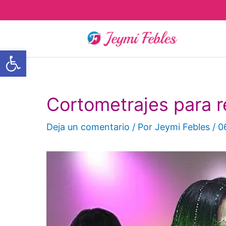
Ir
al
contenido
Abrir barra de herramientas
Cortometrajes para r
Deja un comentario
/ Por
Jeymi Febles
/
0