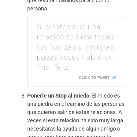
que resultan dañinos para ti como
persona.
Si sientes que una
relación te saca todas
tus fuerzas y energías,
pocas veces habrá un
final feliz
CLICK TO TWEET
Ponerle un Stop al miedo:
El miedo es
una piedra en el camino de las personas
que quieren salir de estas relaciones. A
veces si esta relación ha sido muy larga
necesitaras la ayuda de algún amigo o
amiga, una familiar que siempre te