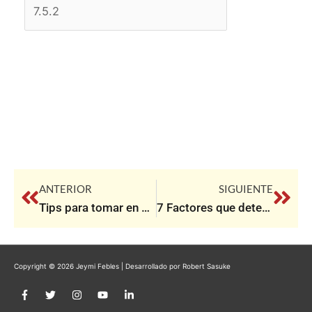
Prev
Nex
ANTERIOR
SIGUIENTE
Tips para tomar en cuenta antes de la llegada de un bebé
7 Factores que determinan la calidad en la relación de Pareja
Copyright © 2026
Jeymi Febles
| Desarrollado por Robert Sasuke