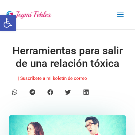
Ir
Men
al
Abrir barra de herramientas
contenido
princ
Herramientas para salir
de una relación tóxica
| Suscríbete a mi boletín de correo