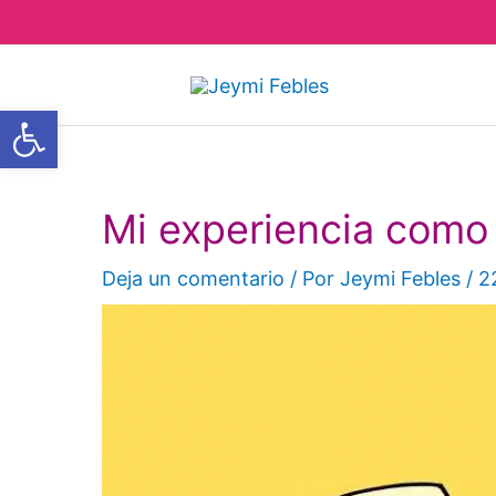
Ir
al
contenido
Abrir barra de herramientas
Mi experiencia como 
Deja un comentario
/ Por
Jeymi Febles
/
2