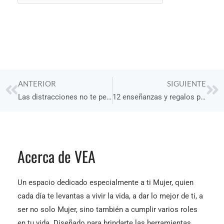
Prev
Ne
ANTERIOR
SIGUIENTE
Las distracciones no te permiten lograr tus objetivos
12 enseñanzas y regalos para vivir en armonía
Acerca de VEA
Un espacio dedicado especialmente a ti Mujer, quien
cada día te levantas a vivir la vida, a dar lo mejor de ti, a
ser no solo Mujer, sino también a cumplir varios roles
en tu vida. Diseñado para brindarte las herramientas