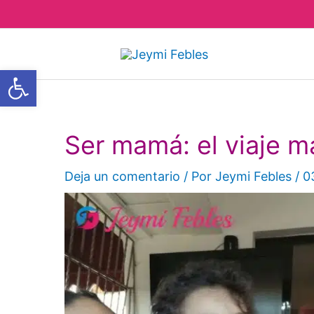
Ir
al
contenido
Abrir barra de herramientas
Ser mamá: el viaje m
Deja un comentario
/ Por
Jeymi Febles
/
0