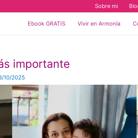
Sobre mi
Blo
Ebook GRATIS
Vivir en Armonía
Co
ás importante
3/10/2025