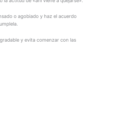
 la actitud de «ahí viene a quejarse».
nsado o agobiado y haz el acuerdo
umplela.
agradable y evita comenzar con las