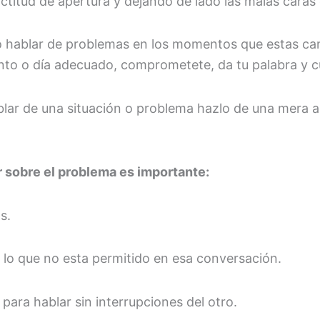
titud de apertura y dejando de lado las malas caras o
no hablar de problemas en los momentos que estas ca
nto o día adecuado, comprometete, da tu palabra y c
blar de una situación o problema hazlo de una mera 
 sobre el problema es importante:
s.
y lo que no esta permitido en esa conversación.
ara hablar sin interrupciones del otro.