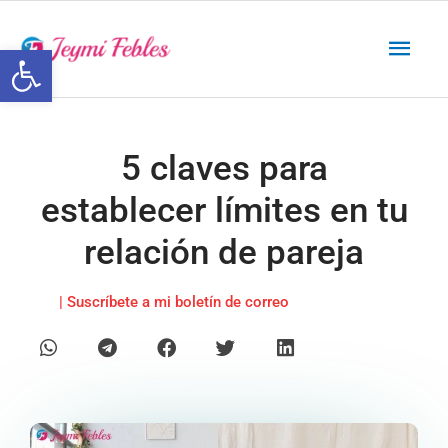
Ir
Men
al
Abrir barra de herramientas
contenido
princ
5 claves para
establecer límites en tu
relación de pareja
| Suscríbete a mi boletín de correo