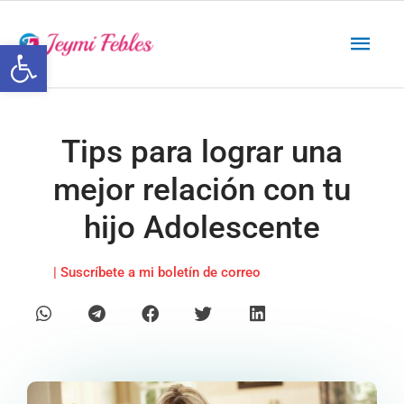
Ir
Men
al
Abrir barra de herramientas
contenido
princ
Tips para lograr una
mejor relación con tu
hijo Adolescente
| Suscríbete a mi boletín de correo