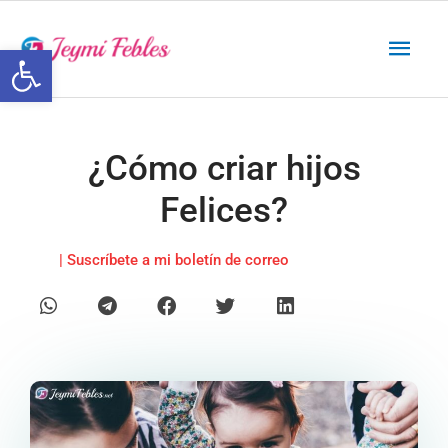
Ir
Men
al
Abrir barra de herramientas
contenido
princ
¿Cómo criar hijos
Felices?
| Suscríbete a mi boletín de correo