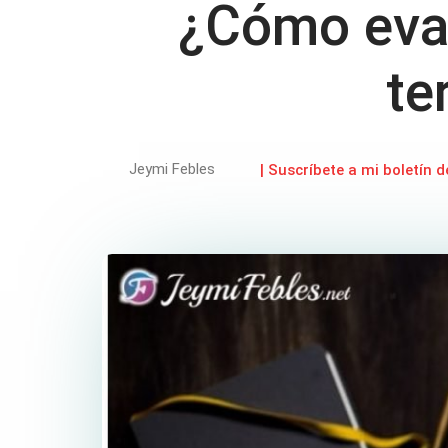
¿Cómo eval
te
Jeymi Febles
| Suscríbete a mi boletín d