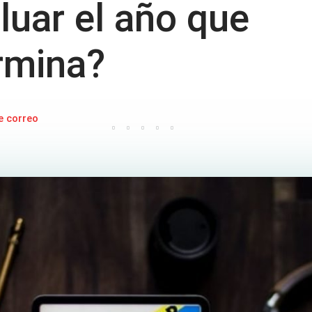
uar el año que
rmina?
e correo