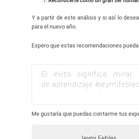
Reconocerte como un gran ser humano,
Y a partir de este análisis y si así lo de
para el nuevo año.
Espero que estas recomendaciones puedan 
El éxito significa mirar
de aprendizaje #jeymifeble
Me gustaría que puedas contarme tus exper
Jeymi Febles