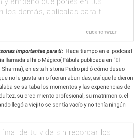
n y empeño que pones en tus
n los demás, aplícalas para ti
CLICK TO TWEET
rsonas importantes para ti:
Hace tiempo en el podcast
a llamada el hilo Mágico( Fábula publicada en “El
. Sharma), en esta historia Pedro pidió cómo deseo
ue no le gustaran o fueran aburridas, así que le dieron
 halaba se saltaba los momentos y las experiencias de
dultez, su crecimiento profesional, su matrimonio, el
ando llegó a viejito se sentía vacío y no tenía ningún
 final de tu vida sin recordar los