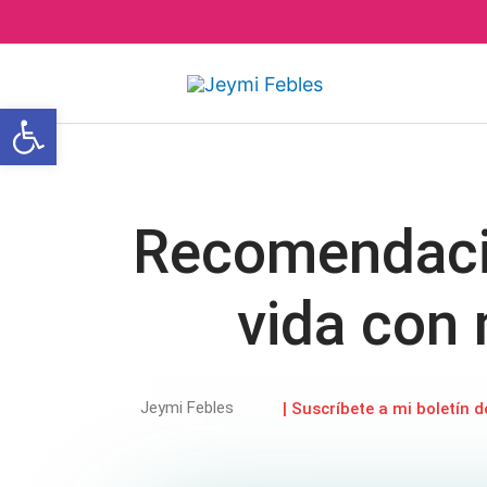
Ir
al
contenido
Abrir barra de herramientas
Recomendacio
vida con
Jeymi Febles
| Suscríbete a mi boletín d