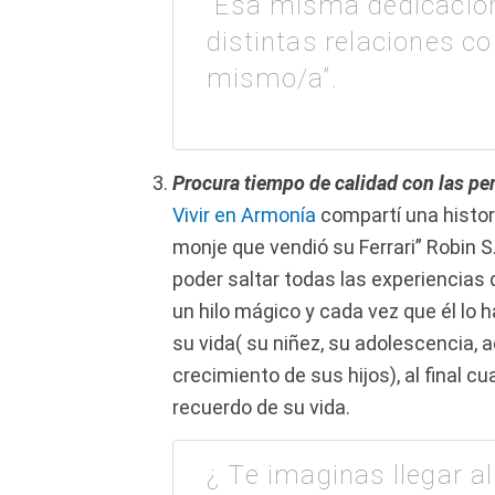
“Esa misma dedicació
distintas relaciones co
mismo/a”.
Procura tiempo de calidad con las pe
Vivir en Armonía
compartí una histori
monje que vendió su Ferrari” Robin S
poder saltar todas las experiencias q
un hilo mágico y cada vez que él lo
su vida( su niñez, su adolescencia, a
crecimiento de sus hijos), al final cu
recuerdo de su vida.
¿ Te imaginas llegar al