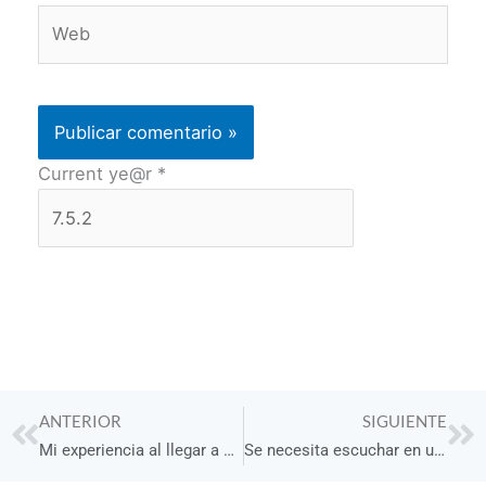
Web
Current ye@r
*
Prev
Ne
ANTERIOR
SIGUIENTE
Mi experiencia al llegar a 300 episodios del podcast Vivir en Armonía
Se necesita escuchar en una relación de Amistad