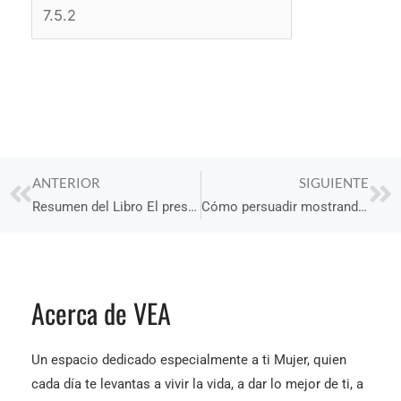
Prev
Ne
ANTERIOR
SIGUIENTE
Resumen del Libro El presente de Spencer Jonhson
Cómo persuadir mostrando un interés real en el otro
Acerca de VEA
Un espacio dedicado especialmente a ti Mujer, quien
cada día te levantas a vivir la vida, a dar lo mejor de ti, a