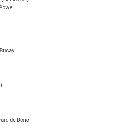
 Powel
 Bucay
t
ward de Bono