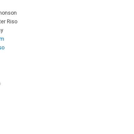
Jhonson
er Riso
ay
om
so
n