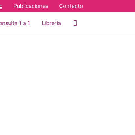
g
Publicaciones
Contacto
Buscar
nsulta 1 a 1
Librería
6 consejos para ser
pacientes y vivir en
armonía
La paciencia no se puede adquirir
durante la noche. Es igual que la