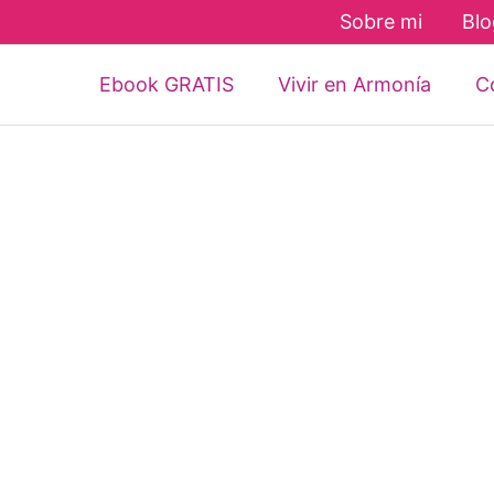
Sobre mi
Blo
Ebook GRATIS
Vivir en Armonía
Co
500 Episodios del Podcast
Vivir en Armonía
Hoy quiero compartir contigo un
HITO y logro al que llegamos en el
pasado mes de enero del 2024 con